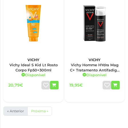
VICHY
VICHY
Vichy Ideal S Kid Lt Rosto
Vichy Homme HYdra Mag
Corpo Fp50+300ml
C+ Tratamento Antifadiga
Disponível
Disponível
Rosto + Olhos 50ml
20,79€
19,95€
« Anterior
Próxima »