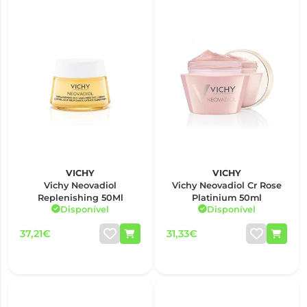
VICHY
VICHY
Vichy Neovadiol
Vichy Neovadiol Cr Rose
Replenishing 50Ml
Platinium 50ml
Disponível
Disponível
37,21€
31,33€