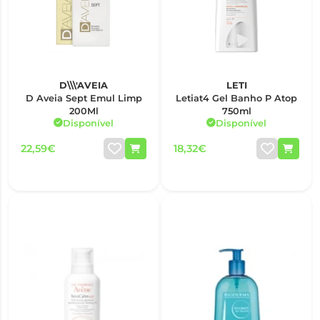
D\\\'AVEIA
LETI
D Aveia Sept Emul Limp
Letiat4 Gel Banho P Atop
200Ml
750ml
Disponível
Disponível
22,59€
18,32€