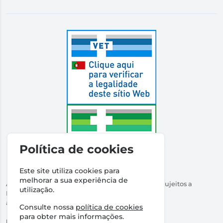
Política de cookies
Este site utiliza cookies para
melhorar a sua experiência de
Autorizado a Disponibilizar Medicamentos Não Sujeitos a
utilização.
Receita Médica
através da Internet pelo Infarmed. I.P.
Consulte nossa
política de cookies
Direção Técnica:
Dr Ricardo Santos
para obter mais informações.
NIPC:
509316760 | Farmácia Santos Salvador, Lda.