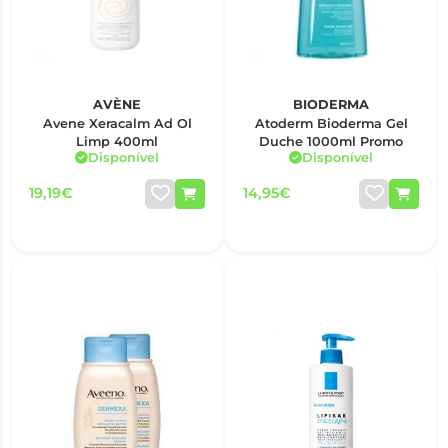
AVÈNE
BIODERMA
Avene Xeracalm Ad Ol
Atoderm Bioderma Gel
Limp 400ml
Duche 1000ml Promo
Disponível
Disponível
19,19€
14,95€