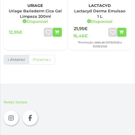
URIAGE
LACTACYD
Uriage Bariederm Cica Gel
Lactacyd Derma Emulsao
Limpeza 200ml
1 L
Disponível
Disponível
21,95€
12,95€
16,46€
*Promoção válida de 01/05/2026 a
31/08/2026
« Anterior
Próxima »
Redes Sociais