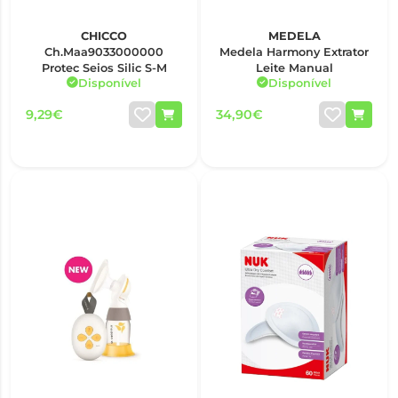
CHICCO
MEDELA
Ch.Maa9033000000
Medela Harmony Extrator
Protec Seios Silic S-M
Leite Manual
Disponível
Disponível
9,29€
34,90€