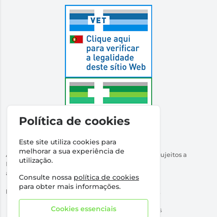
Política de cookies
Este site utiliza cookies para
melhorar a sua experiência de
Autorizado a Disponibilizar Medicamentos Não Sujeitos a
utilização.
Receita Médica
através da Internet pelo Infarmed. I.P.
Consulte nossa
política de cookies
Direção Técnica:
Dr Ricardo Santos
para obter mais informações.
NIPC:
509316760 | Farmácia Santos Salvador, Lda.
Cookies essenciais
©2026 Todos os direitos reservados