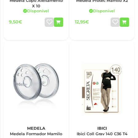
Medela Copo Aleitamento
Medela Protec Mamilo X2
X 10
Disponível
Disponível
9,50€
12,95€
MEDELA
IBICI
Medela Formador Mamilo
Ibici Coll Grav 140 C36 T4