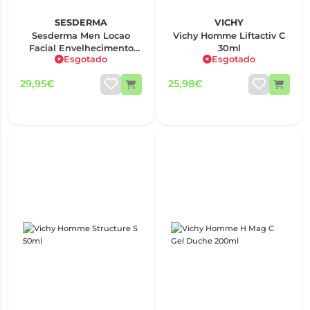
SESDERMA
VICHY
Sesderma Men Locao
Vichy Homme Liftactiv C
Facial Envelhecimento
30ml
Esgotado
Esgotado
50Ml
29,95€
25,98€