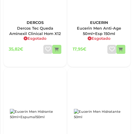
DERCOS
EUCERIN
Dercos Tec Queda
Eucerin Men Anti-Age
Aminexil Clinical Hom X12
50ml+Esp 150ml
Esgotado
Esgotado
35,82€
17,95€