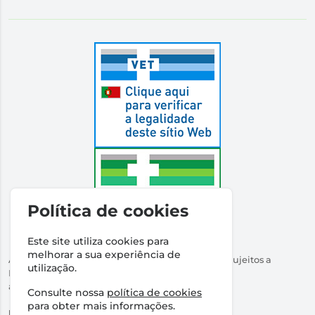
Política de cookies
Este site utiliza cookies para
melhorar a sua experiência de
Autorizado a Disponibilizar Medicamentos Não Sujeitos a
utilização.
Receita Médica
através da Internet pelo Infarmed. I.P.
Consulte nossa
política de cookies
Direção Técnica:
Dr Ricardo Santos
para obter mais informações.
NIPC:
509316760 | Farmácia Santos Salvador, Lda.