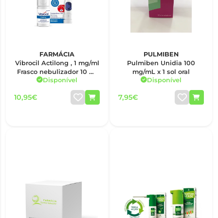
FARMÁCIA
PULMIBEN
Vibrocil Actilong , 1 mg/ml
Pulmiben Unidia 100
Frasco nebulizador 10 ml
mg/mL x 1 sol oral
Disponível
Disponível
Sol inal neb
10,95€
7,95€