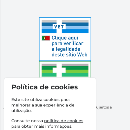
Política de cookies
Este site utiliza cookies para
melhorar a sua experiência de
Autorizado a Disponibilizar Medicamentos Não Sujeitos a
utilização.
Receita Médica
através da Internet pelo Infarmed. I.P.
Consulte nossa
política de cookies
Direção Técnica:
Dr Ricardo Santos
para obter mais informações.
NIPC:
509316760 | Farmácia Santos Salvador, Lda.