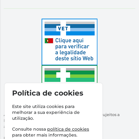
Política de cookies
Este site utiliza cookies para
melhorar a sua experiência de
Autorizado a Disponibilizar Medicamentos Não Sujeitos a
utilização.
Receita Médica
através da Internet pelo Infarmed. I.P.
Consulte nossa
política de cookies
Direção Técnica:
Dr Ricardo Santos
para obter mais informações.
NIPC:
509316760 | Farmácia Santos Salvador, Lda.