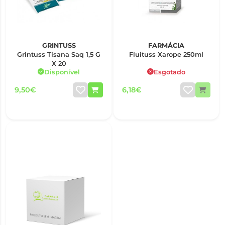
GRINTUSS
FARMÁCIA
Grintuss Tisana Saq 1,5 G
Fluituss Xarope 250ml
X 20
Disponível
Esgotado
9,50€
6,18€