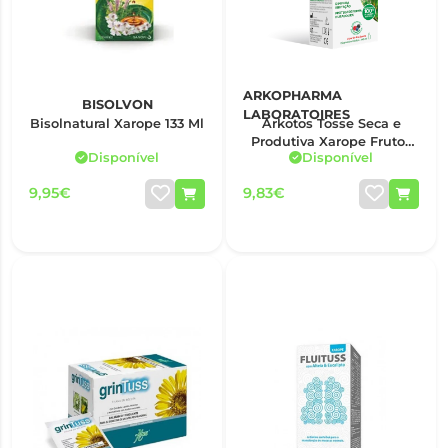
ARKOPHARMA
BISOLVON
LABORATOIRES
Bisolnatural Xarope 133 Ml
Arkotos Tosse Seca e
Produtiva Xarope Frutos
Disponível
Disponível
Vermelhos 140ml
9,95€
9,83€