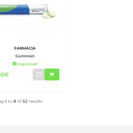
FARMÁCIA
Guronsan
Disponível
50€
ng
1
to
8
of
52
results