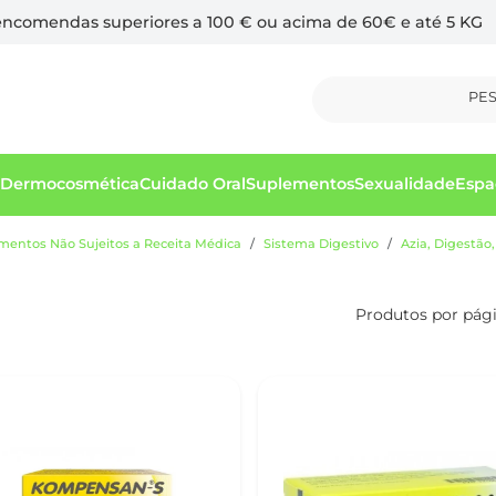
 encomendas superiores a 100 € ou acima de 60€ e até 5 KG
PE
Dermocosmética
Cuidado Oral
Suplementos
Sexualidade
Espa
entos Não Sujeitos a Receita Médica
Sistema Digestivo
Azia, Digestão,
Produtos por pág