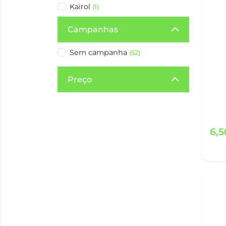
Kairol
(1)
Kompensan
(4)
Campanhas
Lactoflora
(1)
Nexium
(1)
Sem campanha
(52)
Proton
(1)
Riopan
(3)
Preço
6,