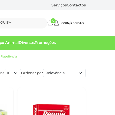
Serviços
Contactos
0
SQUISA
LOGIN/REGISTO
ço Animal
Diversos
Promoções
 Flatulência
ina
Ordenar por