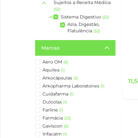
Sujeitos a Receita Médica
(52)
Sistema Digestivo
(52)
Azia, Digestão,
Flatulência
(52)
Marcas
Aero OM
(5)
Aquilea
(1)
Arkocápsulas
(2)
11,
Arkopharma Laboratoires
(1)
Cuidafarma
(1)
Dulcolax
(1)
Farline
(1)
Farmácia
(23)
Gaviscon
(5)
Infacalm
(1)