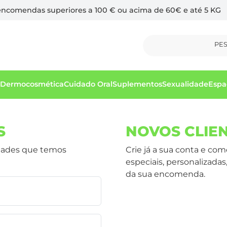
 encomendas superiores a 100 € ou acima de 60€ e até 5 KG
PE
Dermocosmética
Cuidado Oral
Suplementos
Sexualidade
Espa
S
NOVOS CLIE
vidades que temos
Crie já a sua conta e co
especiais, personalizad
da sua encomenda.