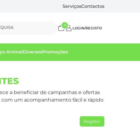
Serviços
Contactos
0
SQUISA
LOGIN/REGISTO
ço Animal
Diversos
Promoções
NTES
mece a beneficiar de campanhas e ofertas
as, com um acompanhamento fácil e rápido
Registar