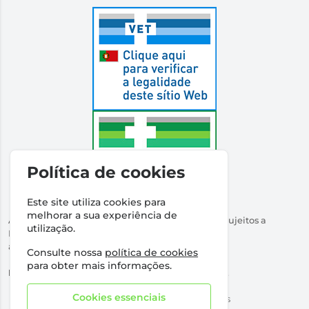
Política de cookies
Este site utiliza cookies para
melhorar a sua experiência de
Autorizado a Disponibilizar Medicamentos Não Sujeitos a
utilização.
Receita Médica
através da Internet pelo Infarmed. I.P.
Consulte nossa
política de cookies
Direção Técnica:
Dr Ricardo Santos
para obter mais informações.
NIPC:
509316760 | Farmácia Santos Salvador, Lda.
Cookies essenciais
©2026 Todos os direitos reservados