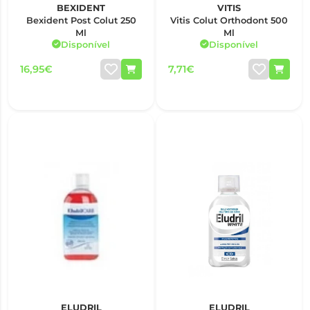
BEXIDENT
VITIS
Bexident Post Colut 250
Vitis Colut Orthodont 500
Ml
Ml
Disponível
Disponível
16,95€
7,71€
ELUDRIL
ELUDRIL