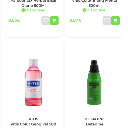
Parodontax Herbal Elixir
Vitis Colut Branq Menta
Diario 500Ml
500ml
Disponível
Disponível
8,95€
9,87€
VITIS
BETADINE
Vitis Colut Gengival 500
Betadine