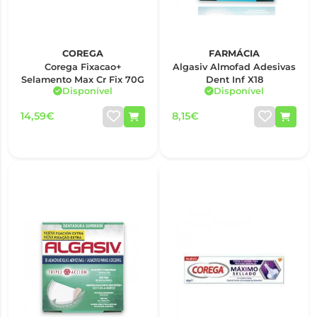
COREGA
FARMÁCIA
Corega Fixacao+
Algasiv Almofad Adesivas
Selamento Max Cr Fix 70G
Dent Inf X18
Disponível
Disponível
14,59€
8,15€