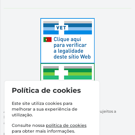
Política de cookies
Este site utiliza cookies para
melhorar a sua experiência de
Autorizado a Disponibilizar Medicamentos Não Sujeitos a
utilização.
Receita Médica
através da Internet pelo Infarmed. I.P.
Consulte nossa
política de cookies
Direção Técnica:
Dr Ricardo Santos
para obter mais informações.
NIPC:
509316760 | Farmácia Santos Salvador, Lda.