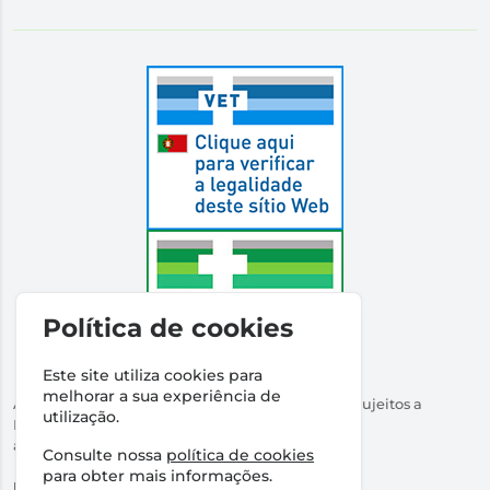
Política de cookies
Este site utiliza cookies para
melhorar a sua experiência de
Autorizado a Disponibilizar Medicamentos Não Sujeitos a
utilização.
Receita Médica
através da Internet pelo Infarmed. I.P.
Consulte nossa
política de cookies
Direção Técnica:
Dr Ricardo Santos
para obter mais informações.
NIPC:
509316760 | Farmácia Santos Salvador, Lda.