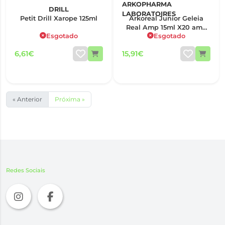
ARKOPHARMA
DRILL
LABORATOIRES
Petit Drill Xarope 125ml
Arkoreal Junior Geleia
Real Amp 15ml X20 amp
Esgotado
Esgotado
beb
6,61€
15,91€
« Anterior
Próxima »
Redes Sociais