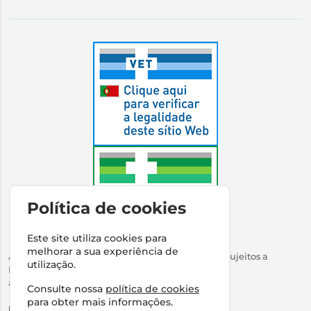
Política de cookies
Este site utiliza cookies para
melhorar a sua experiência de
Autorizado a Disponibilizar Medicamentos Não Sujeitos a
utilização.
Receita Médica
através da Internet pelo Infarmed. I.P.
Consulte nossa
política de cookies
Direção Técnica:
Dr Ricardo Santos
para obter mais informações.
NIPC:
509316760 | Farmácia Santos Salvador, Lda.