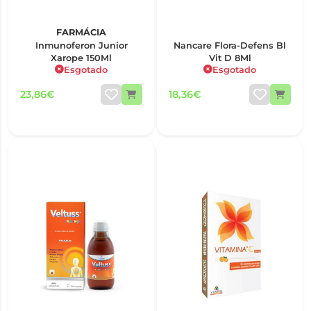
FARMÁCIA
Inmunoferon Junior
Nancare Flora-Defens Bl
Xarope 150Ml
Vit D 8Ml
Esgotado
Esgotado
23,86€
18,36€