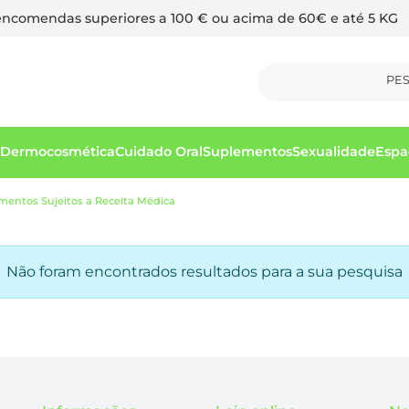
 encomendas superiores a 100 € ou acima de 60€ e até 5 KG
PE
Dermocosmética
Cuidado Oral
Suplementos
Sexualidade
Espa
entos Sujeitos a Receita Médica
Não foram encontrados resultados para a sua pesquisa