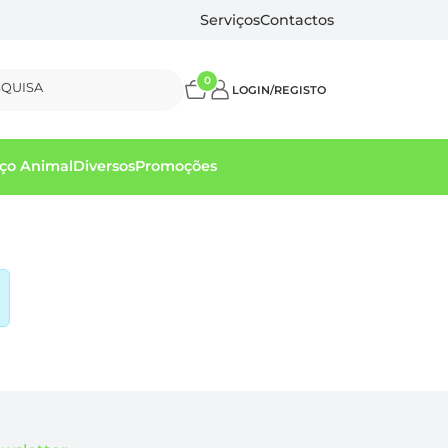
Serviços
Contactos
0
SQUISA
LOGIN/REGISTO
ço Animal
Diversos
Promoções