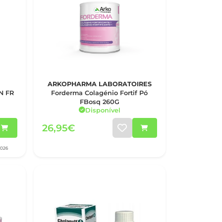
ARKOPHARMA LABORATOIRES
N FR
Forderma Colagénio Fortif Pó
FBosq 260G
Disponível
26,95€
2026