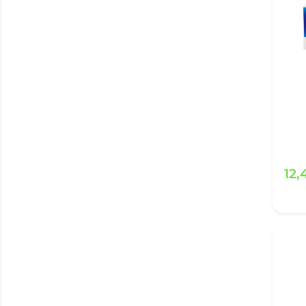
Em-Eukal
(7)
Equazen
(3)
Esoxx One
(1)
Estrofito
(8)
Estromineral
(2)
EyeCare
(2)
FDC
(7)
Fanervit
(1)
Fantomalt
(1)
Farline
(13)
12
FarmaMT
(11)
Farmoz
(5)
Farmácia
(837)
Finisher
(1)
Firstpharma
(2)
Fisiogen
(6)
Flavia Nocta
(1)
Folstim
(1)