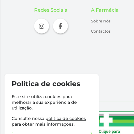
Hexaphane
(2)
Redes Sociais
A Farmácia
Humana
(3)
Impact
Sobre Nós
(4)
Innéov
(5)
Contactos
Ioox
(3)
Isdin
(2)
Isosource
(6)
Jelly Kids
(2)
Jointace
(2)
Jointcare
(2)
Política de cookies
Kaiser
(8)
Ketocal
(4)
Este site utiliza cookies para
Kin
(5)
melhorar a sua experiência de
Klorane
(3)
utilização.
Lactoflora
(6)
Consulte nossa
política de cookies
Lambdapil
(2)
para obter mais informações.
Leti
(1)