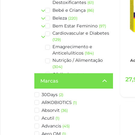
Destoxificantes
(61)
Bebé e Criança
(86)
Beleza
(220)
Bem Estar Feminino
(97)
Cardiovascular e Diabetes
(129)
Emagrecimento e
Anticelulíticos
(184)
Nutrição / Alimentação
Aq
(304)
Oftálmicos
(37)
27
Marcas
Ossos e Articulações
(153)
Sistema Digestivo
(226)
30Days
(2)
Sistema Genito-urinário
ARKOBIOTICS
(1)
(93)
Absorvit
(36)
Sistema Nervoso
(369)
Acutil
(1)
Sistema Respiratório
(212)
Advancis
Vitaminas e Sais Minerais
(45)
(231)
Aero OM
(1)