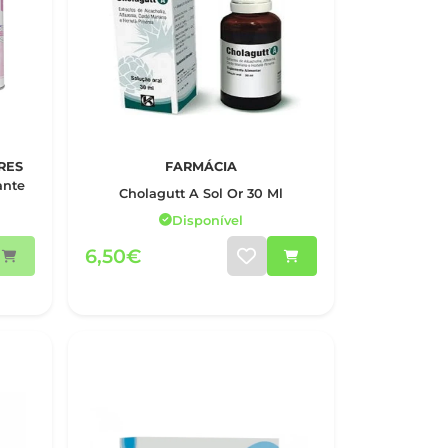
RES
FARMÁCIA
ante
Cholagutt A Sol Or 30 Ml
Disponível
6,50€