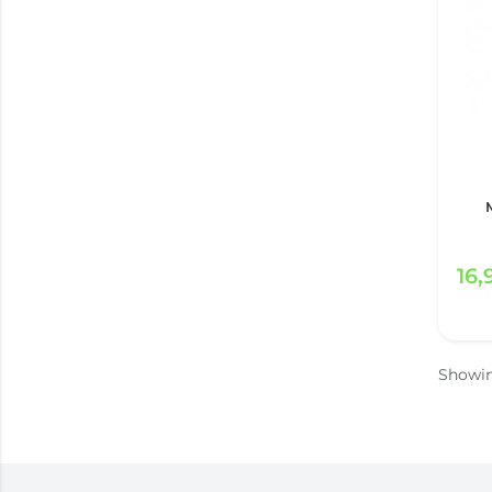
Forcapil
(4)
Fortimel
(31)
Fortini
(6)
Frebini
(3)
Fresubin
(75)
Frutos E Fibras
(6)
Gestacare
(4)
Ginsactiv
(6)
Glucotabs
(5)
16,
Gold Nutrition
(2)
Grintuss
(4)
Gum
(6)
Gut4
(5)
Showi
Hairgain
(2)
Hairgen
(3)
Heliocare
(8)
Herbis
(1)