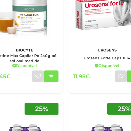
BIOCYTE
UROSENS
atine Max Capilar Po 240g pó
Urosens Forte Caps X 14
sol oral medida
Disponível
Disponível
,45€
11,95€
25%
25%