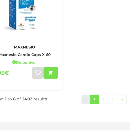
MAXNESIO
Maxnesio Cardio Caps X 60
Disponível
95€
ng
1
to
8
of
2402
results
‹
1
2
3
4