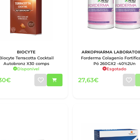
BIOCYTE
ARKOPHARMA LABORATOI
Biocyte Terracotta Cocktail
Forderma Colagenio Fortific
Autobronz X30 comps
Pó 260GX2 -40%2Un
Disponível
Esgotado
,30€
27,63€