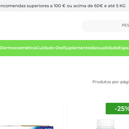
 encomendas superiores a 100 € ou acima de 60€ e até 5 KG
PE
Dermocosmética
Cuidado Oral
Suplementos
Sexualidade
Espa
Produtos por pág
-25