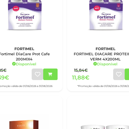
FORTIMEL
FORTIMEL
Fortimel DiaCare Prot Cafe
FORTIMEL DIACARE PROTEI
200MlX4
VERM 4X200ML
Disponível
Disponível
85€
15,84€
39€
11,88€
romoção válida de 01/06/2026 a 31/08/2026
*Promoção válida de 01/06/2026 a 31/08/