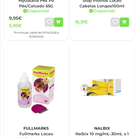
Mycosana Pés Pó
Stop Piolhos Locao
Pés/Calcado 65G
Cabelos Longos100ml
Disponível
Disponível
9,95€
16,31€
5,95€
*Promoção válida de 01/04/2026 a
31/08/2026
FULLMARKS
NALBIX
Fullmarks Locao
Nalbix 10 mg/mL-30mL x 1