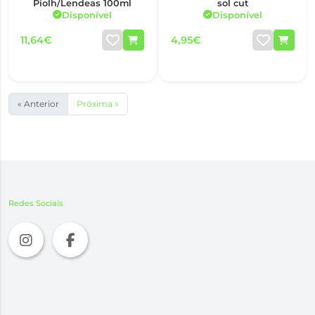
Piolh/Lendeas 100ml
sol cut
Disponível
Disponível
11,64€
4,95€
« Anterior
Próxima »
Redes Sociais