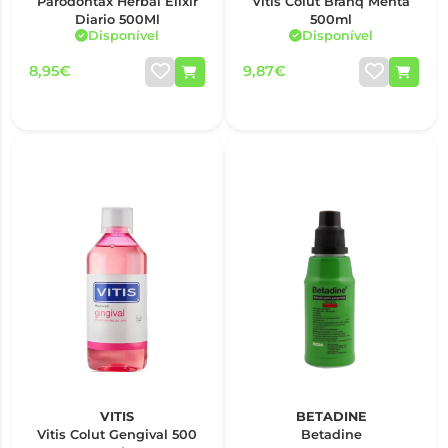
Parodontax Herbal Elixir
Vitis Colut Branq Menta
Diario 500Ml
500ml
Disponível
Disponível
8,95€
9,87€
VITIS
BETADINE
Vitis Colut Gengival 500
Betadine