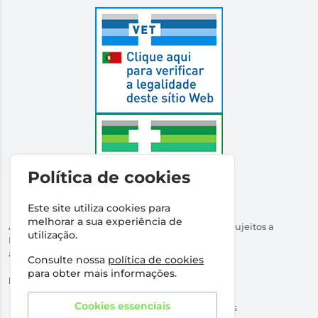
Política de cookies
Este site utiliza cookies para
melhorar a sua experiência de
Autorizado a Disponibilizar Medicamentos Não Sujeitos a
utilização.
Receita Médica
através da Internet pelo Infarmed. I.P.
Consulte nossa
política de cookies
Direção Técnica:
Dr Ricardo Santos
para obter mais informações.
NIPC:
509316760 | Farmácia Santos Salvador, Lda.
Cookies essenciais
©2026 Todos os direitos reservados