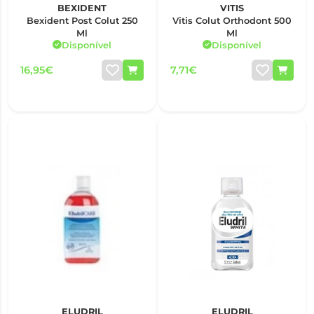
BEXIDENT
VITIS
Bexident Post Colut 250
Vitis Colut Orthodont 500
Ml
Ml
Disponível
Disponível
16,95€
7,71€
ELUDRIL
ELUDRIL