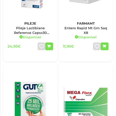
PILEJE
FARMAMT
Pileje Lactibiane
Entero Rapid Mt Grn Saq
Reference Capsx30
X8
Disponível
Disponível
cáps(s)
24,95€
11,95€