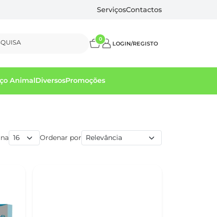
Serviços
Contactos
0
SQUISA
LOGIN/REGISTO
ço Animal
Diversos
Promoções
ina
Ordenar por