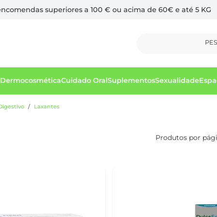
 encomendas superiores a 100 € ou acima de 60€ e até 5 KG
PE
Dermocosmética
Cuidado Oral
Suplementos
Sexualidade
Espa
Digestivo
Laxantes
Produtos por pág