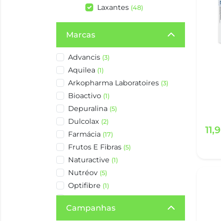
Laxantes
(48)
Marcas
Advancis
(3)
Aquilea
(1)
Arkopharma Laboratoires
(3)
Bioactivo
(1)
Depuralina
(5)
Dulcolax
(2)
11,
Farmácia
(17)
Frutos E Fibras
(5)
Naturactive
(1)
Nutréov
(5)
Optifibre
(1)
Sollievo
(3)
Campanhas
Tecnilor
(1)