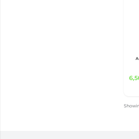
A
6,
Showi