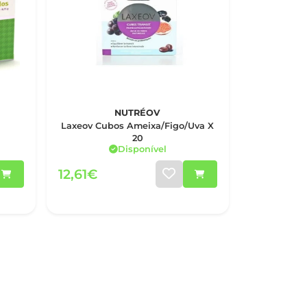
NUTRÉOV
Laxeov Cubos Ameixa/Figo/Uva X
20
Disponível
12,61€