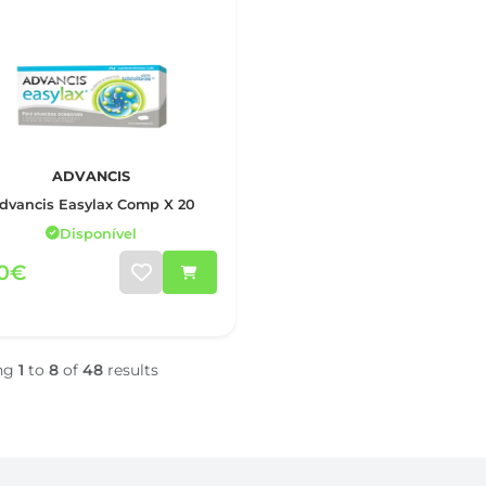
ADVANCIS
dvancis Easylax Comp X 20
Disponível
50€
ng
1
to
8
of
48
results