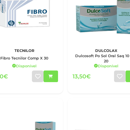
TECNILOR
DULCOLAX
Dulcosoft Po Sol Oral Saq 10
Fibro Tecnilor Comp X 30
20
Disponível
Disponível
90€
13,50€