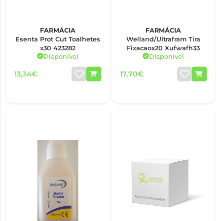
FARMÁCIA
FARMÁCIA
Esenta Prot Cut Toalhetes
Welland/Ultrafram Tira
x30 423282
Fixacaox20 Xufwafh33
Disponível
Disponível
13,34€
17,70€