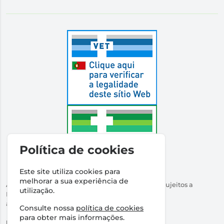
Política de cookies
Este site utiliza cookies para
melhorar a sua experiência de
Autorizado a Disponibilizar Medicamentos Não Sujeitos a
utilização.
Receita Médica
através da Internet pelo Infarmed. I.P.
Consulte nossa
política de cookies
Direção Técnica:
Dr Ricardo Santos
para obter mais informações.
NIPC:
509316760 | Farmácia Santos Salvador, Lda.