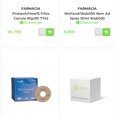
FARMÁCIA
FARMÁCIA
Protrach/Hme15 Filtro
Welland/Wab050 Rem Ad
Canula Rigx30 7742
Spray 50ml Wab050
Disponível
Disponível
90,79€
8,89€