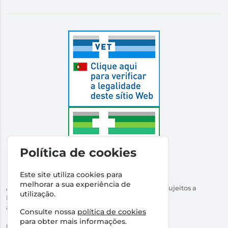
Política de cookies
Este site utiliza cookies para
melhorar a sua experiência de
Autorizado a Disponibilizar Medicamentos Não Sujeitos a
utilização.
Receita Médica
através da Internet pelo Infarmed. I.P.
Consulte nossa
política de cookies
Direção Técnica:
Dr Ricardo Santos
para obter mais informações.
NIPC:
509316760 | Farmácia Santos Salvador, Lda.