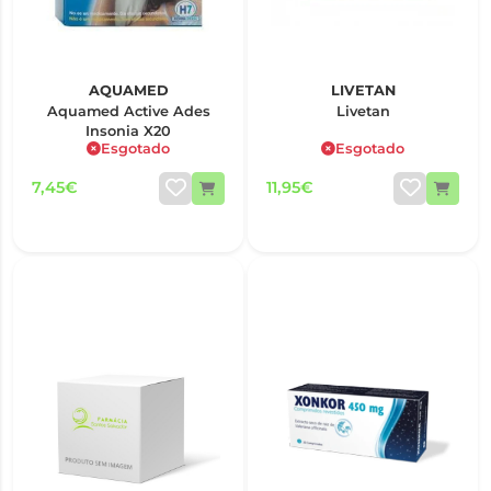
AQUAMED
LIVETAN
Aquamed Active Ades
Livetan
Insonia X20
Esgotado
Esgotado
7,45€
11,95€