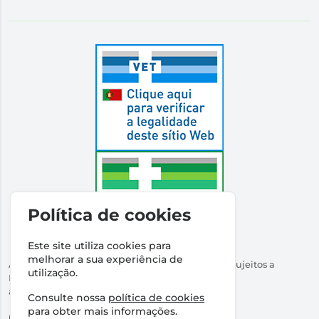
Política de cookies
Este site utiliza cookies para
melhorar a sua experiência de
Autorizado a Disponibilizar Medicamentos Não Sujeitos a
utilização.
Receita Médica
através da Internet pelo Infarmed. I.P.
Consulte nossa
política de cookies
Direção Técnica:
Dr Ricardo Santos
para obter mais informações.
NIPC:
509316760 | Farmácia Santos Salvador, Lda.