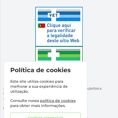
Política de cookies
Este site utiliza cookies para
melhorar a sua experiência de
Autorizado a Disponibilizar Medicamentos Não Sujeitos a
utilização.
Receita Médica
através da Internet pelo Infarmed. I.P.
Consulte nossa
política de cookies
Direção Técnica:
Dr Ricardo Santos
para obter mais informações.
NIPC:
509316760 | Farmácia Santos Salvador, Lda.
Cookies essenciais