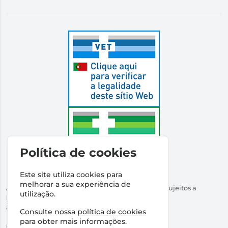
Política de cookies
Este site utiliza cookies para
melhorar a sua experiência de
Autorizado a Disponibilizar Medicamentos Não Sujeitos a
utilização.
Receita Médica
através da Internet pelo Infarmed. I.P.
Consulte nossa
política de cookies
Direção Técnica:
Dr Ricardo Santos
para obter mais informações.
NIPC:
509316760 | Farmácia Santos Salvador, Lda.