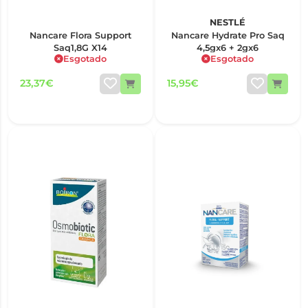
NESTLÉ
Nancare Flora Support
Nancare Hydrate Pro Saq
Saq1,8G X14
4,5gx6 + 2gx6
Esgotado
Esgotado
23,37€
15,95€