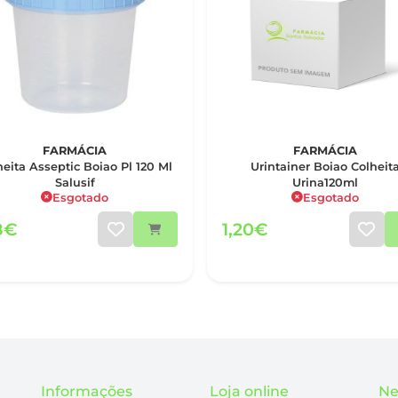
FARMÁCIA
FARMÁCIA
heita Asseptic Boiao Pl 120 Ml
Urintainer Boiao Colheit
Salusif
Urina120ml
Esgotado
Esgotado
8€
1,20€
Informações
Loja online
Ne