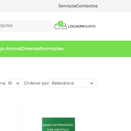
Serviços
Contactos
0
SQUISA
LOGIN/REGISTO
ço Animal
Diversos
Promoções
ina
Ordenar por