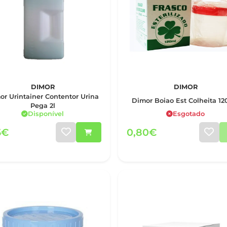
DIMOR
DIMOR
or Urintainer Contentor Urina
Dimor Boiao Est Colheita 12
Pega 2l
Disponível
Esgotado
5€
0,80€