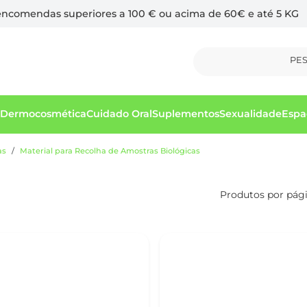
 encomendas superiores a 100 € ou acima de 60€ e até 5 KG
PE
Dermocosmética
Cuidado Oral
Suplementos
Sexualidade
Espa
as
Material para Recolha de Amostras Biológicas
Produtos por pág