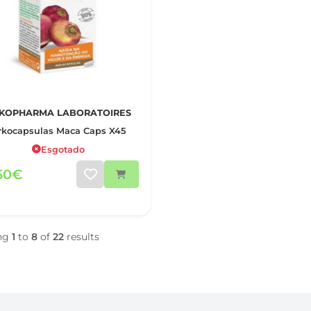
KOPHARMA LABORATOIRES
rkocapsulas Maca Caps X45
Esgotado
,50€
ng
1
to
8
of
22
results