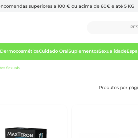
 encomendas superiores a 100 € ou acima de 60€ e até 5 KG
PE
Dermocosmética
Cuidado Oral
Suplementos
Sexualidade
Espa
tes Sexuais
Produtos por pág