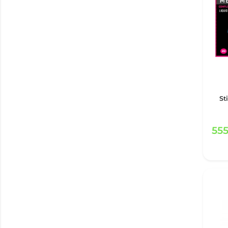
St
55