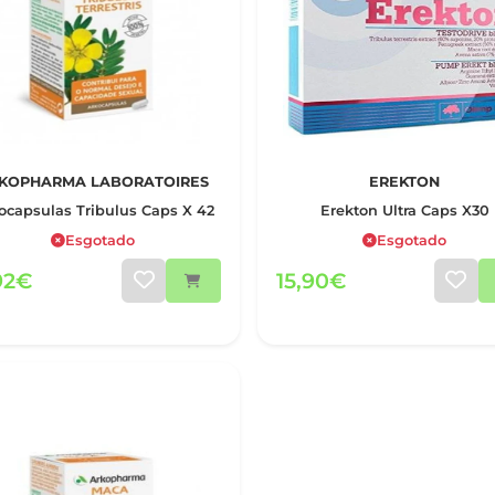
KOPHARMA LABORATOIRES
EREKTON
ocapsulas Tribulus Caps X 42
Erekton Ultra Caps X30
Esgotado
Esgotado
92€
15,90€