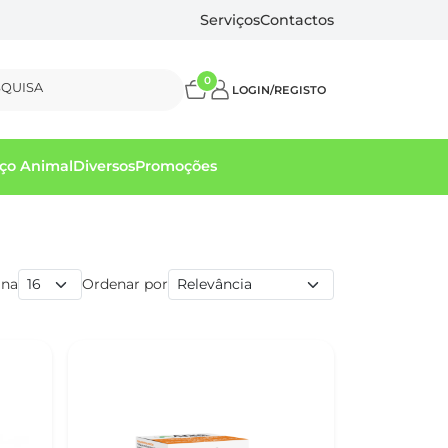
Serviços
Contactos
0
SQUISA
LOGIN/REGISTO
ço Animal
Diversos
Promoções
ina
Ordenar por