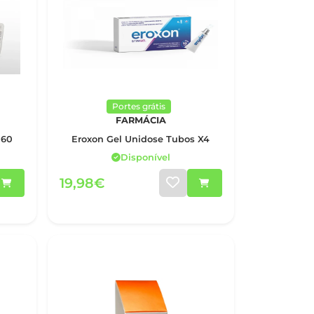
Portes grátis
FARMÁCIA
 60
Eroxon Gel Unidose Tubos X4
Disponível
19,98€