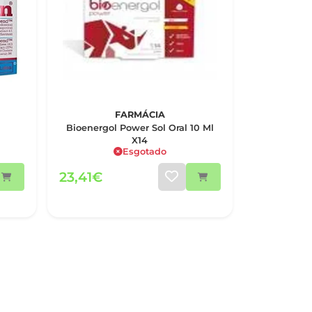
FARMÁCIA
Bioenergol Power Sol Oral 10 Ml
X14
Esgotado
23,41€