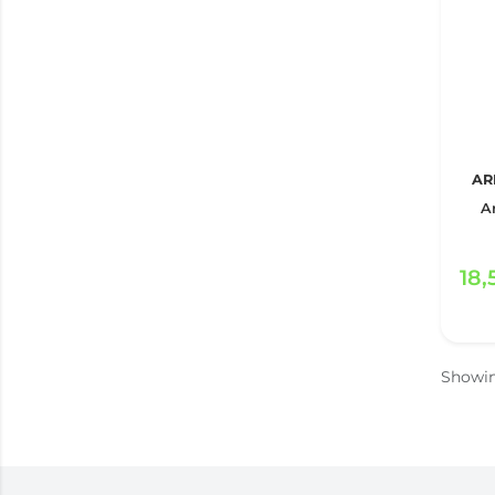
AR
A
18
Showi