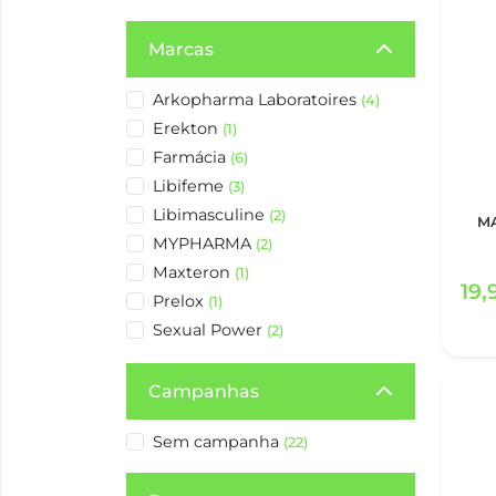
Marcas
Arkopharma Laboratoires
(4)
Erekton
(1)
Farmácia
(6)
Libifeme
(3)
Libimasculine
(2)
M
MYPHARMA
(2)
Maxteron
(1)
19,
Prelox
(1)
Sexual Power
(2)
Campanhas
Sem campanha
(22)