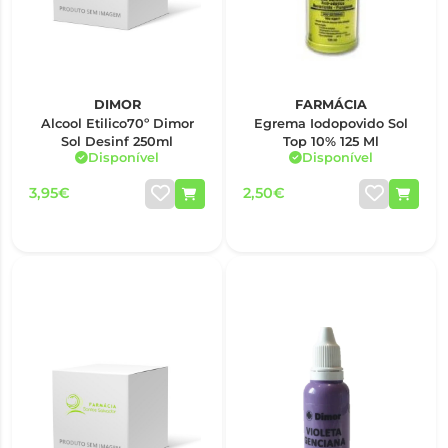
DIMOR
FARMÁCIA
Alcool Etilico70º Dimor
Egrema Iodopovido Sol
Sol Desinf 250ml
Top 10% 125 Ml
Disponível
Disponível
3,95€
2,50€