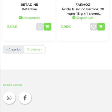
BETADINE
FARMOZ
Betadine
Ácido fusídico Farmoz, 20
mg/g-15 g x 1 creme
Disponível
Disponível
bisnaga
5,95€
3,95€
« Anterior
Próxima »
Redes Sociais