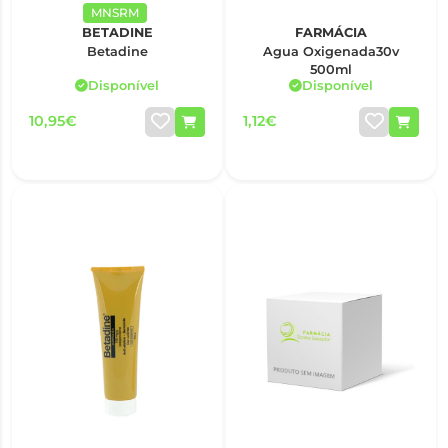
MNSRM
BETADINE
FARMÁCIA
Betadine
Agua Oxigenada30v
500ml
Disponível
Disponível
10,95€
1,12€