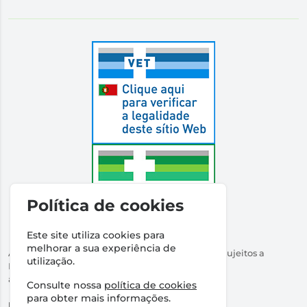
Política de cookies
Este site utiliza cookies para
melhorar a sua experiência de
Autorizado a Disponibilizar Medicamentos Não Sujeitos a
utilização.
Receita Médica
através da Internet pelo Infarmed. I.P.
Consulte nossa
política de cookies
Direção Técnica:
Dr Ricardo Santos
para obter mais informações.
NIPC:
509316760 | Farmácia Santos Salvador, Lda.