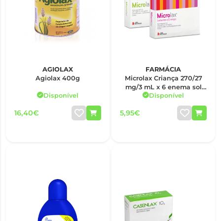
AGIOLAX
FARMÁCIA
Agiolax 400g
Microlax Criança 270/27
mg/3 mL x 6 enema sol
Disponível
Disponível
tubo
16,40€
5,95€