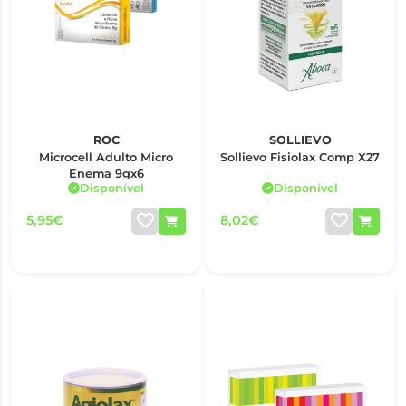
ROC
SOLLIEVO
Microcell Adulto Micro
Sollievo Fisiolax Comp X27
Enema 9gx6
Disponível
Disponível
5,95€
8,02€