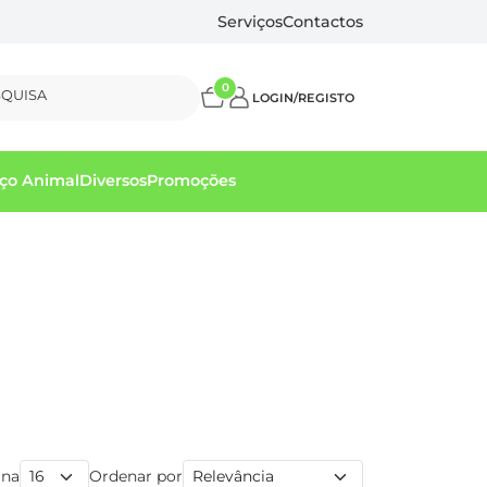
Serviços
Contactos
0
SQUISA
LOGIN/REGISTO
ço Animal
Diversos
Promoções
ina
Ordenar por