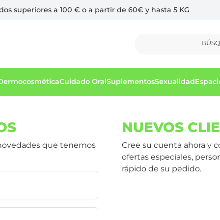
idos superiores a 100 € o a partir de 60€ y hasta 5 KG
BÚS
Dermocosmética
Cuidado Oral
Suplementos
Sexualidad
Espaci
OS
NUEVOS CLI
as novedades que tenemos
Cree su cuenta ahora y 
ofertas especiales, perso
rápido de su pedido.