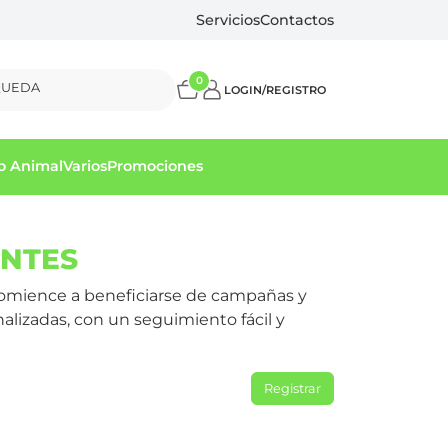
Servicios
Contactos
0
QUEDA
LOGIN/REGISTRO
o Animal
Varios
Promociones
ENTES
comience a beneficiarse de campañas y
nalizadas, con un seguimiento fácil y
Registrar